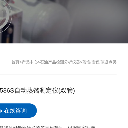
首页
>
产品中心
>
石油产品检测分析仪器
>
蒸馏/馏程/倾凝点类
6536S自动蒸馏测定仪(双管)
在线咨询
是我公司最新研发的第三代产品，根据国家标准