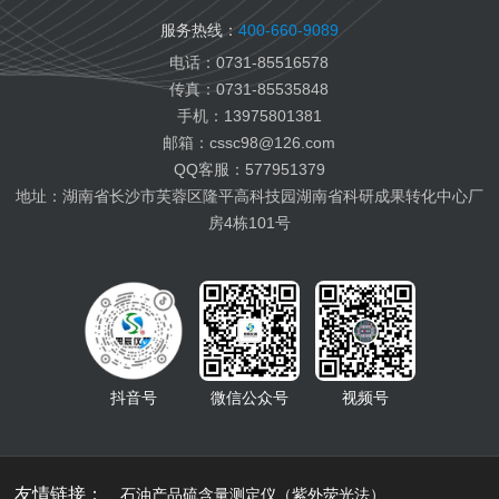
变压器油检测
服务热线：
400-660-9089
纤膏缆膏检测
电话：0731-85516578
船用燃料油检测
传真：0731-85535848
航空燃料油检测
手机：13975801381
电池电解液检测
邮箱：cssc98@126.com
有机热载体检测
QQ客服：577951379
地址：湖南省长沙市芙蓉区隆平高科技园湖南省科研成果转化中心厂
房4栋101号
抖音号
微信公众号
视频号
友情链接：
石油产品硫含量测定仪（紫外荧光法）