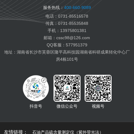
变压器油检测
服务热线：
400-660-9089
纤膏缆膏检测
电话：0731-85516578
船用燃料油检测
传真：0731-85535848
航空燃料油检测
手机：13975801381
电池电解液检测
邮箱：cssc98@126.com
有机热载体检测
QQ客服：577951379
地址：湖南省长沙市芙蓉区隆平高科技园湖南省科研成果转化中心厂
房4栋101号
抖音号
微信公众号
视频号
友情链接：
石油产品硫含量测定仪（紫外荧光法）