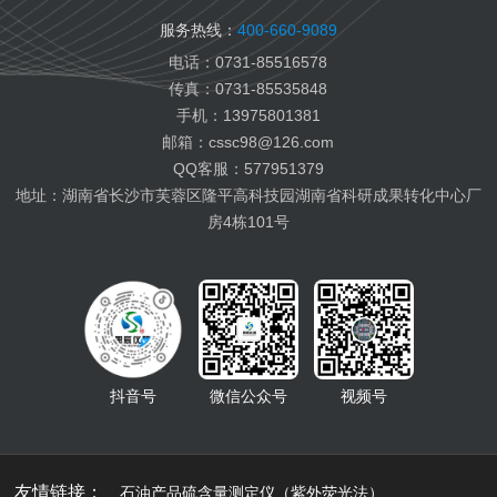
变压器油检测
服务热线：
400-660-9089
纤膏缆膏检测
电话：0731-85516578
船用燃料油检测
传真：0731-85535848
航空燃料油检测
手机：13975801381
电池电解液检测
邮箱：cssc98@126.com
有机热载体检测
QQ客服：577951379
地址：湖南省长沙市芙蓉区隆平高科技园湖南省科研成果转化中心厂
房4栋101号
抖音号
微信公众号
视频号
友情链接：
石油产品硫含量测定仪（紫外荧光法）